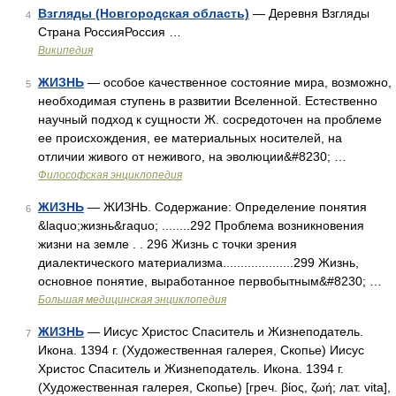
Взгляды (Новгородская область)
— Деревня Взгляды
4
Страна РоссияРоссия …
Википедия
ЖИЗНЬ
— особое качественное состояние мира, возможно,
5
необходимая ступень в развитии Вселенной. Естественно
научный подход к сущности Ж. сосредоточен на проблеме
ее происхождения, ее материальных носителей, на
отличии живого от неживого, на эволюции&#8230; …
Философская энциклопедия
ЖИЗНЬ
— ЖИЗНЬ. Содержание: Определение понятия
6
&laquo;жизнь&raquo; ........292 Проблема возникновения
жизни на земле . . 296 Жизнь с точки зрения
диалектического материализма....................299 Жизнь,
основное понятие, выработанное первобытным&#8230; …
Большая медицинская энциклопедия
ЖИЗНЬ
— Иисус Христос Спаситель и Жизнеподатель.
7
Икона. 1394 г. (Художественная галерея, Скопье) Иисус
Христос Спаситель и Жизнеподатель. Икона. 1394 г.
(Художественная галерея, Скопье) [греч. βίος, ζωή; лат. vita],